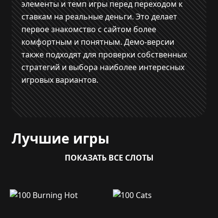
элементы и темп игры перед переходом к
ставкам на реальные деньги. Это делает
первое знакомство с сайтом более
комфортным и понятным. Демо-версии
также подходят для проверки собственных
стратегий и выбора наиболее интересных
игровых вариантов.
Лучшие игры
ПОКАЗАТЬ ВСЕ СЛОТЫ