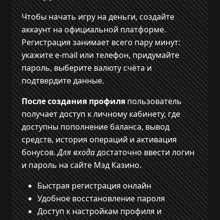
Чтобы начать игру на деньги, создайте
аккаунт на официальной платформе.
Регистрация занимает всего пару минут:
укажите e-mail или телефон, придумайте
пароль, выберите валюту счёта и
подтвердите данные.
После создания профиля
пользователь
получает доступ к личному кабинету, где
доступны пополнение баланса, вывод
средств, история операций и активация
бонусов.
Для входа
достаточно ввести логин
и пароль на сайте Мэд Казино.
Быстрая регистрация онлайн
Удобное восстановление пароля
Доступ к настройкам профиля и