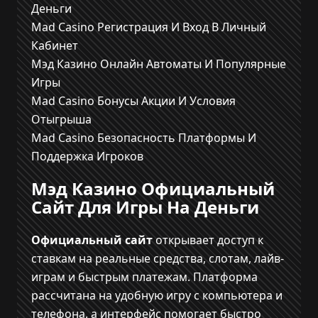
Деньги
Mad Casino Регистрация И Вход В Личный
Кабинет
Мэд Казино Онлайн Автоматы И Популярные
Игры
Mad Casino Бонусы Акции И Условия
Отыгрыша
Mad Casino Безопасность Платформы И
Поддержка Игроков
Мэд Казино Официальный
Сайт Для Игры На Деньги
Официальный сайт
открывает доступ к
ставкам на реальные средства, слотам, лайв-
играм и быстрым платежам. Платформа
рассчитана на удобную игру с компьютера и
телефона, а интерфейс помогает быстро